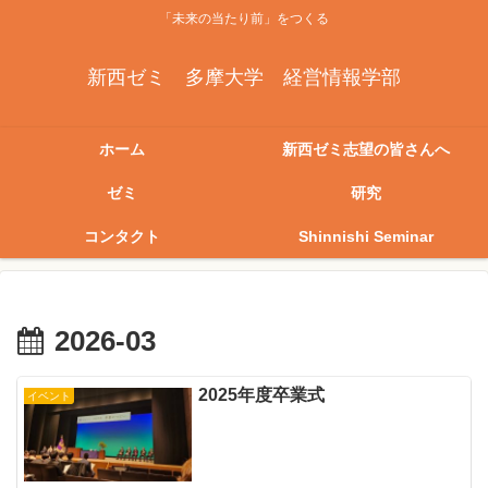
「未来の当たり前」をつくる
新西ゼミ 多摩大学 経営情報学部
ホーム
新西ゼミ志望の皆さんへ
ゼミ
研究
コンタクト
Shinnishi Seminar
2026-03
2025年度卒業式
イベント