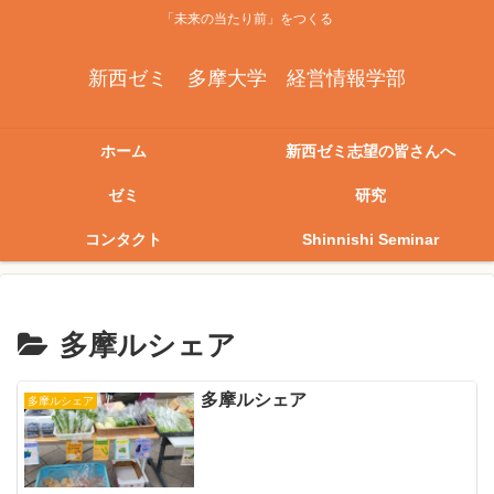
「未来の当たり前」をつくる
新西ゼミ 多摩大学 経営情報学部
ホーム
新西ゼミ志望の皆さんへ
ゼミ
研究
コンタクト
Shinnishi Seminar
多摩ルシェア
多摩ルシェア
多摩ルシェア