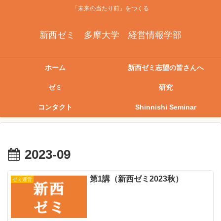
「未来の当たり前」をつくる
新西ゼミ 多摩大学 経営情報学部
ホーム
新西ゼミ志望の皆さんへ
ゼミ
研究
コンタクト
Shinnishi Seminar
2023-09
第1講（新西ゼミ2023秋）
ゼミ運営