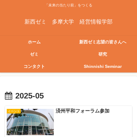
「未来の当たり前」をつくる
新西ゼミ 多摩大学 経営情報学部
ホーム
新西ゼミ志望の皆さんへ
ゼミ
研究
コンタクト
Shinnishi Seminar
2025-05
済州平和フォーラム参加
イベント